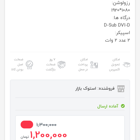
رزولوشن:
1080*1920
درگاه ها:
D-Sub
DVI-D
اسپیکر:
2 عدد 2 وات
امکان
امکان
۷ روز
ضمانت
تحویل
پرداخت
ضمانت
اصل
اکسپرس
در محل
بازگشت
بودن کالا
فروشنده: استوک بازار
آماده ارسال
8%
1,300,000
1,200,000
تومان