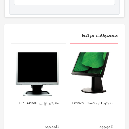
محصولات مرتبط
مانیتور اچ پی HP LA1951G
مانیتور سامسونگ Samsung
S22A450BW
ناموجود
ناموجود