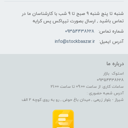
شنبه تا پنج شنبه 9 صبح تا 9 شب با کارشناسان ما در
تماس باشید , ارسال بصورت تیپاکس پس کرایه
شماره تماس:
09354438628
آدرس ایمیل:
info@stockbaazar.ir
درباره ما
استوک بازار
09354438628
ساعات کاری: از ساعت 09:00 تا ساعت 21:00
آدرس شعبه حضوری :
شیراز - بلوار زرهی , میدان باغ حوض , رو به روی کوچه 2 الف