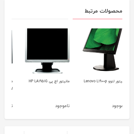
محصولات مرتبط
مانیتور اچ پی HP LA1951G
مانیتور سامسونگ Samsung
S22A450BW
ناموجود
ناموجود