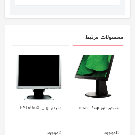
محصولات مرتبط
دل مدل Dell
مانیتور لنوو Lenovo L1900p
مانیتور اچ پی HP LA1951G
0BW
ناموجود
ناموجود
نام