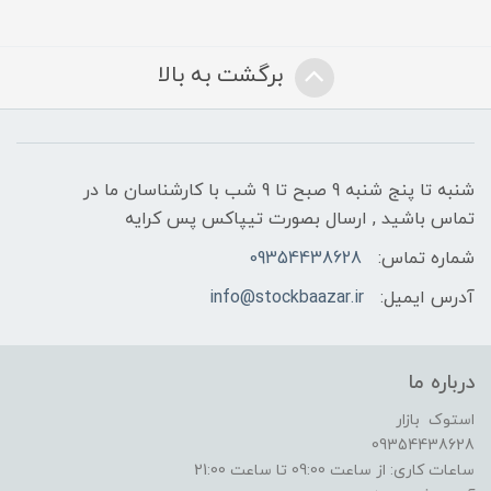
برگشت به بالا
شنبه تا پنج شنبه 9 صبح تا 9 شب با کارشناسان ما در
تماس باشید , ارسال بصورت تیپاکس پس کرایه
شماره تماس:
09354438628
آدرس ایمیل:
info@stockbaazar.ir
درباره ما
استوک بازار
09354438628
ساعات کاری: از ساعت 09:00 تا ساعت 21:00