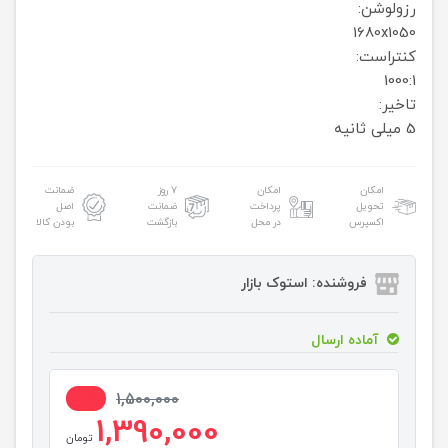
رزولوشن:
1680x1050
کنتراست:
1000:1
تاخیر:
5 میلی ثانیه
امکان
امکان
۷ روز
ضمانت
تحویل
پرداخت
ضمانت
اصل
اکسپرس
در محل
بازگشت
بودن کالا
فروشنده: استوک بازار
آماده ارسال
8%
1,500,000
1,390,000
تومان