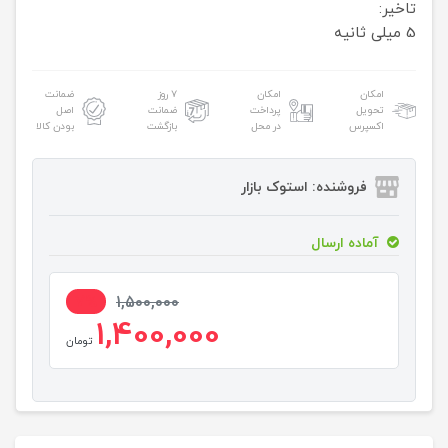
تاخیر:
5 میلی ثانیه
امکان
امکان
۷ روز
ضمانت
تحویل
پرداخت
ضمانت
اصل
اکسپرس
در محل
بازگشت
بودن کالا
فروشنده: استوک بازار
آماده ارسال
7%
1,500,000
1,400,000
تومان