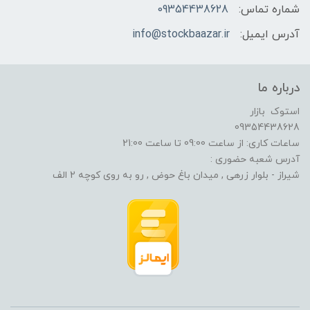
شماره تماس:
09354438628
آدرس ایمیل:
info@stockbaazar.ir
درباره ما
استوک بازار
09354438628
ساعات کاری: از ساعت 09:00 تا ساعت 21:00
آدرس شعبه حضوری :
شیراز - بلوار زرهی , میدان باغ حوض , رو به روی کوچه 2 الف