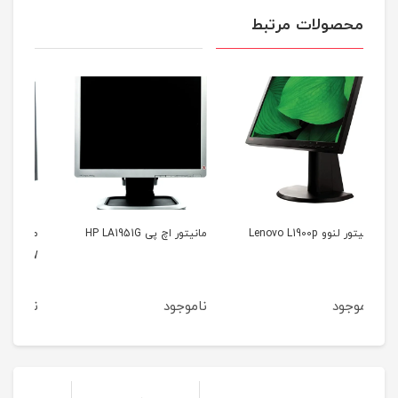
محصولات مرتبط
مانیتور اچ پی HP LA1951G
مانیتور سامسونگ Samsung
S22A450BW
ناموجود
ناموجود