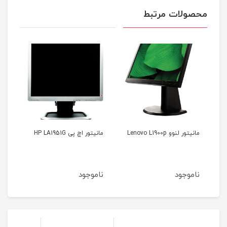
محصولات مرتبط
مانیتور اچ پی HP LA1951G
مانیتور سامسونگ msung
S22A450BW
ناموجود
ناموجود