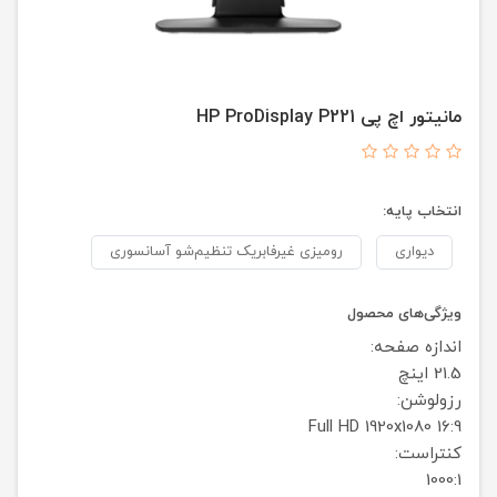
مانیتور اچ پی HP ProDisplay P221
انتخاب پایه:
دیواری
رومیزی غیرفابریک تنظیم‌شو آسانسوری
ویژگی‌های محصول
اندازه صفحه:
21.5 اینچ
رزولوشن:
Full HD 1920x1080 16:9
کنتراست:
1000:1