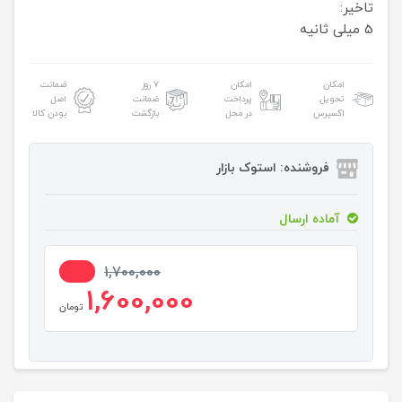
تاخیر:
5 میلی ثانیه
امکان
امکان
۷ روز
ضمانت
تحویل
پرداخت
ضمانت
اصل
اکسپرس
در محل
بازگشت
بودن کالا
فروشنده: استوک بازار
آماده ارسال
6%
1,700,000
1,600,000
تومان