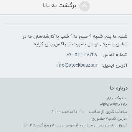
برگشت به بالا
شنبه تا پنج شنبه 9 صبح تا 9 شب با کارشناسان ما در
تماس باشید , ارسال بصورت تیپاکس پس کرایه
شماره تماس:
09354438628
آدرس ایمیل:
info@stockbaazar.ir
درباره ما
استوک بازار
09354438628
ساعات کاری: از ساعت 09:00 تا ساعت 21:00
آدرس شعبه حضوری :
شیراز - بلوار زرهی , میدان باغ حوض , رو به روی کوچه 2 الف