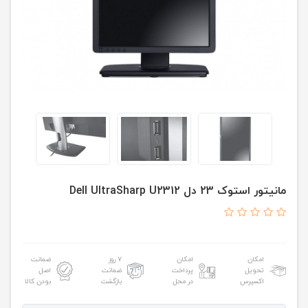
مانیتور استوک 23 دل Dell UltraSharp U2312
امکان
امکان
۷ روز
ضمانت
تحویل
پرداخت
ضمانت
اصل
اکسپرس
در محل
بازگشت
بودن کالا