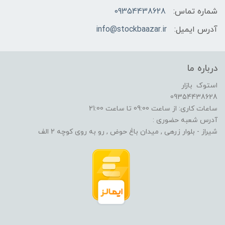
شماره تماس:
09354438628
آدرس ایمیل:
info@stockbaazar.ir
درباره ما
استوک بازار
09354438628
ساعات کاری: از ساعت 09:00 تا ساعت 21:00
آدرس شعبه حضوری :
شیراز - بلوار زرهی , میدان باغ حوض , رو به روی کوچه 2 الف