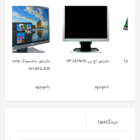
مانیتور اچ پی HP LA1951G
مانیتور سامسونگ Samsung
مانیت
S22A450BW
ناموجود
ناموجود
نا
دیدگاه‌ها