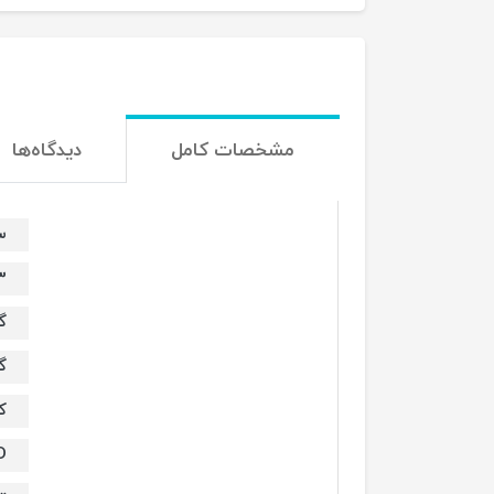
مشخصات کامل
دیدگاه‌ها
س
23 
گ
گا
ک
D