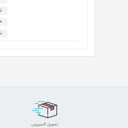
ن
/m2
ن
تحویل اکسپرس