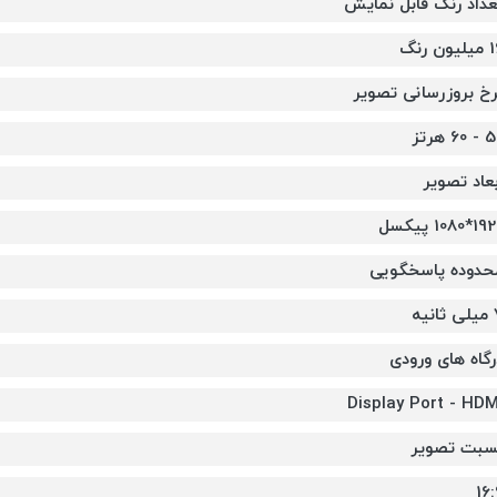
عداد رنگ قابل نمایش
یون رنگ
رخ بروزرسانی تصویر
60 هرتز
بعاد تصویر
*1080 پیکسل
حدوده پاسخگویی
انیه
رگاه های ورودی
Display Port - HDM
سبت تصویر
16: