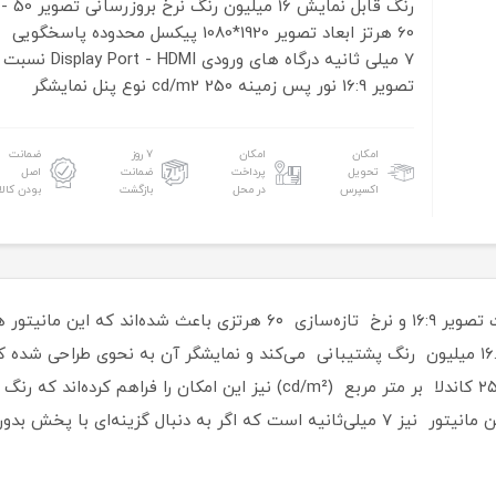
رنگ قابل نمایش
16 میلیون رنگ
نرخ بروزرسانی تصویر
50 -
60 هرتز
ابعاد تصویر
1920*1080 پیکسل
محدوده پاسخگویی
7 میلی ثانیه
درگاه های ورودی
Display Port - HDMI
نسبت
تصویر
16:9
نور پس زمینه
250 cd/m2
نوع پنل نمایشگر
امکان
امکان
۷ روز
ضمانت
تحویل
پرداخت
ضمانت
اصل
اکسپرس
در محل
بازگشت
بودن کالا
داشتن رزولوشن 1080×1920، وضوح Full HD، نسبت تصویر ۱۶:۹ و نرخ تازه‌سا
کنتراست دینامیک) 5000000:1 و درجه روشنایی ۲۵۰ کاندلا بر متر مربع (cd/m²