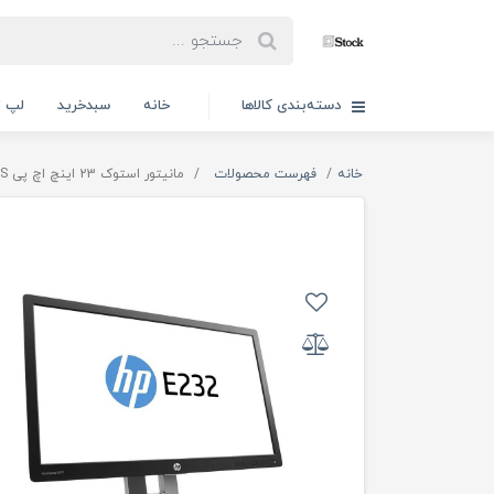
دسته‌بندی کالاها
خانه
سبدخرید
لپ ت
خانه
فهرست محصولات
مانیتور استوک 23 اینچ اچ پی IPS مدل HP EliteDisplay E232