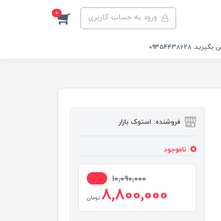
0
ورود به حساب کاربری
 09354438628
فروشنده: استوک بازار
ناموجود
13%
10,090,000
8,800,000
تومان