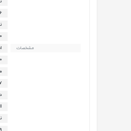
ت
16 میل
ن
50 - 
ا
مشخصات
1920
م
7 میلی ث
د
I
ن
9