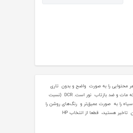
زی ۶۰ هرتزی باعث شده‌اند که این مانیتور هر محتوایی را به صورت واضح و بدون تاری
نشان دهد. HP Elitedisplay E232 همچنین از ۱۶.۷۸ میلیون رنگ پشتیبانی می‌کند و نمایشگر آن به نحوی طراحی شده که مات و ضد بازتاب نور است. DCR (نسبت
) نیز این امکان را فراهم کرده‌اند که رنگ سیاه را به صورت عمیق‌تر و رنگ‌های روشن را
به صورت زنده‌تر تماشا کنید. زمان پاسخگویی این مانیتور نیز ۷ میلی‌ثانیه است که اگر به دنبال گزینه‌ای با پخش بدون تاخیر هستید، قطعا از انتخاب HP