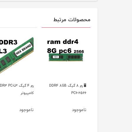
محصولات مرتبط
🖥️ رم 8 گیگ DDR4 8GB
رم 4 گیگ DDR3 PC-L3
ویدیو پروژکتور 300-HY
PC6-
کامپیوتر
جود
ناموجود
ناموجود