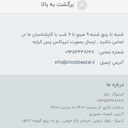
برگشت به بالا
شنبه تا پنج شنبه 9 صبح تا 9 شب با کارشناسان ما در
تماس باشید , ارسال بصورت تیپاکس پس کرایه
شماره تماس:
09354438628
آدرس ایمیل:
info@stockbaazar.ir
درباره ما
استوک بازار
09354438628
ساعات کاری: از ساعت 09:00 تا ساعت 21:00
آدرس شعبه حضوری :
شیراز - بلوار زرهی , میدان باغ حوض , رو به روی کوچه 2 الف