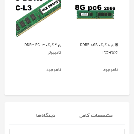
8 گیگ DDR4 8GB
رم 4 گیگ DDR3 PC-L3
ویدیو پروژکتور 300-HY
کامپیوتر
ناموجود
ناموجود
مشخصات کامل
دیدگاه‌ها