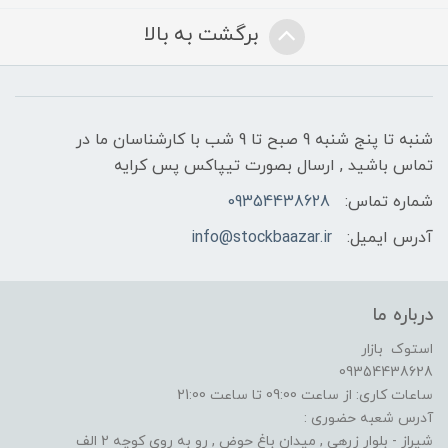
برگشت به بالا
شنبه تا پنج شنبه 9 صبح تا 9 شب با کارشناسان ما در
تماس باشید , ارسال بصورت تیپاکس پس کرایه
شماره تماس:
09354438628
آدرس ایمیل:
info@stockbaazar.ir
درباره ما
استوک بازار
09354438628
ساعات کاری: از ساعت 09:00 تا ساعت 21:00
آدرس شعبه حضوری :
شیراز - بلوار زرهی , میدان باغ حوض , رو به روی کوچه 2 الف