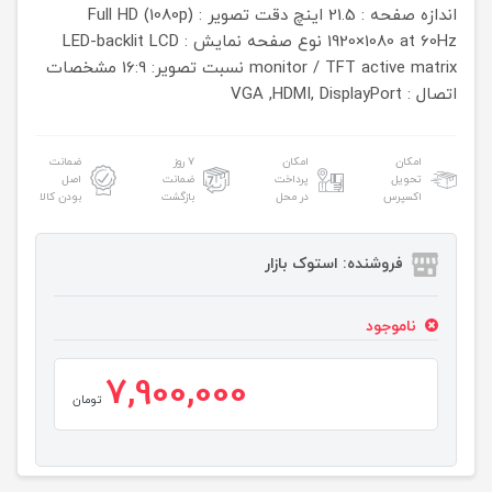
اندازه صفحه : 21.5 اینچ
دقت تصویر : Full HD (1080p)
1920×1080 at 60Hz
نوع صفحه نمایش : LED-backlit LCD
monitor / TFT active matrix
نسبت تصویر: 16:9
مشخصات
اتصال : VGA ,HDMI, DisplayPort
امکان
امکان
۷ روز
ضمانت
تحویل
پرداخت
ضمانت
اصل
اکسپرس
در محل
بازگشت
بودن کالا
فروشنده: استوک بازار
ناموجود
7,900,000
تومان