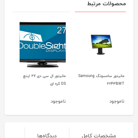
محصولات مرتبط
ر سامسونگ Samsung
مانیتور ال سی دی 27 اینچ
مانیتور بنکیو BenQ
DS کره ای
BL2211TM
ناموجود
ناموجود
مشخصات کامل
دیدگاه‌ها