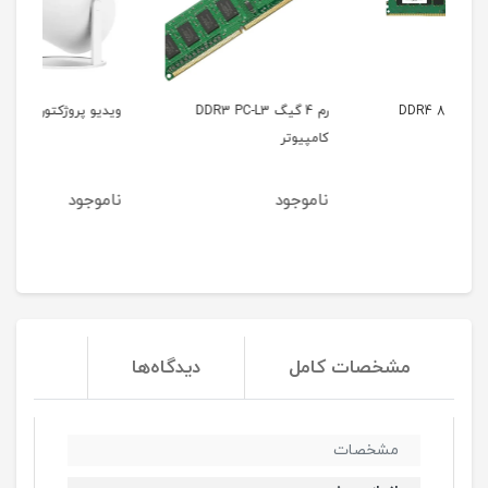
رم 4 گیگ DDR3 PC-L3
ویدیو پروژکتور 300-HY
وی
کامپیوتر
0L
ناموجود
ناموجود
نا
مشخصات کامل
دیدگاه‌ها
مشخصات