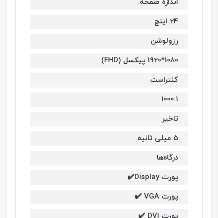
اندازه صفحه
24 اینچ
رزولوشن
1080*1920 پیکسل (FHD)
کنتراست
1000:1
تاخیر
5 میلی ثانیه
درگاه‌ها
پورت Display✔️
پورت VGA ✔️
پورت DVI ✔️