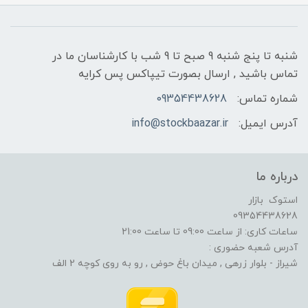
شنبه تا پنج شنبه 9 صبح تا 9 شب با کارشناسان ما در
تماس باشید , ارسال بصورت تیپاکس پس کرایه
شماره تماس:
09354438628
آدرس ایمیل:
info@stockbaazar.ir
درباره ما
استوک بازار
09354438628
ساعات کاری: از ساعت 09:00 تا ساعت 21:00
آدرس شعبه حضوری :
شیراز - بلوار زرهی , میدان باغ حوض , رو به روی کوچه 2 الف