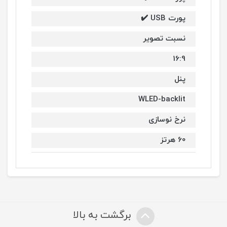
پورت USB ✔️
نسبت تصویر
16:9
پنل
WLED-backlit
نرخ نوسازی
60 هرتز
برگشت به بالا