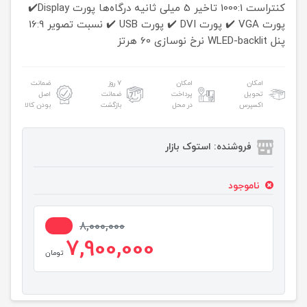
کنتراست
1000:1
تاخیر
5 میلی ثانیه
درگاه‌ها
پورت Display✔️
پورت VGA ✔️
پورت DVI ✔️
پورت USB ✔️
نسبت تصویر
16:9
پنل
WLED-backlit
نرخ نوسازی
60 هرتز
امکان
امکان
۷ روز
ضمانت
تحویل
پرداخت
ضمانت
اصل
اکسپرس
در محل
بازگشت
بودن کالا
فروشنده: استوک بازار
ناموجود
2%
8,000,000
7,900,000
تومان