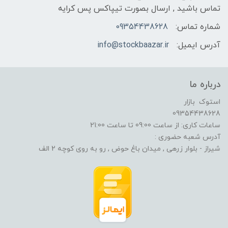
تماس باشید , ارسال بصورت تیپاکس پس کرایه
شماره تماس:
09354438628
آدرس ایمیل:
info@stockbaazar.ir
درباره ما
استوک بازار
09354438628
ساعات کاری: از ساعت 09:00 تا ساعت 21:00
آدرس شعبه حضوری :
شیراز - بلوار زرهی , میدان باغ حوض , رو به روی کوچه 2 الف