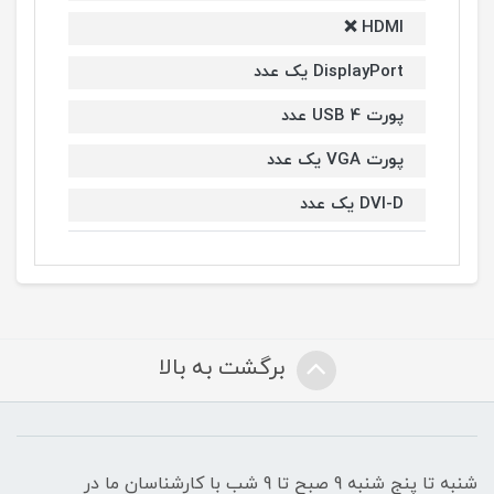
HDMI ❌
DisplayPort یک عدد
پورت USB 4 عدد
پورت VGA یک عدد
DVI-D یک عدد
برگشت به بالا
شنبه تا پنج شنبه 9 صبح تا 9 شب با کارشناسان ما در