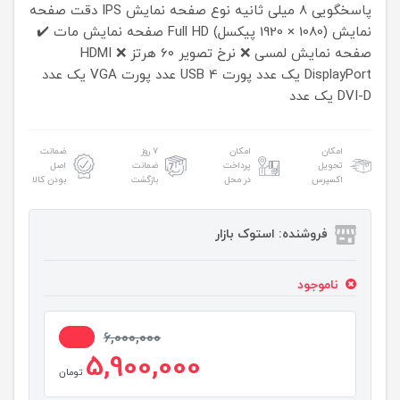
پاسخگویی 8 میلی ثانیه
نوع صفحه نمایش IPS
دقت صفحه
نمایش (1080 × 1920 پیکسل) Full HD
صفحه نمایش مات ✔️
صفحه نمایش لمسی ❌
نرخ تصویر 60 هرتز
HDMI ❌
DisplayPort یک عدد
پورت USB 4 عدد
پورت VGA یک عدد
DVI-D یک عدد
امکان
امکان
۷ روز
ضمانت
تحویل
پرداخت
ضمانت
اصل
اکسپرس
در محل
بازگشت
بودن کالا
فروشنده: استوک بازار
ناموجود
2%
6,000,000
5,900,000
تومان