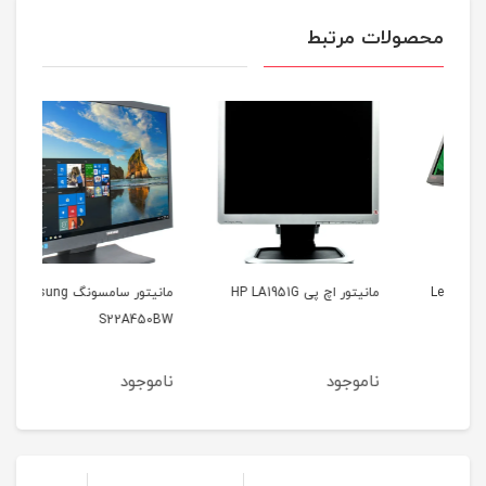
محصولات مرتبط
مانیتور اچ پی HP LA1951G
مانیتور سامسونگ Samsung
مانیت
S22A450BW
ناموجود
ناموجود
نا