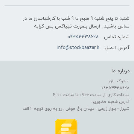
شنبه تا پنج شنبه 9 صبح تا 9 شب با کارشناسان ما در
تماس باشید , ارسال بصورت تیپاکس پس کرایه
شماره تماس:
09354438628
آدرس ایمیل:
info@stockbaazar.ir
درباره ما
استوک بازار
09354438628
ساعات کاری: از ساعت 09:00 تا ساعت 21:00
آدرس شعبه حضوری :
شیراز - بلوار زرهی , میدان باغ حوض , رو به روی کوچه 2 الف