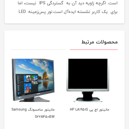
است. اگرچه زاویه دید آن به گستردگی IPS نیست، اما
برای یک کاربر نشسته ایده‌آل است.نور پس‌زمینه: LED
محصولات مرتبط
مانیتور اچ پی HP LA1951G
مانیتور سامسونگ Samsung
مانیت
S22A450BW