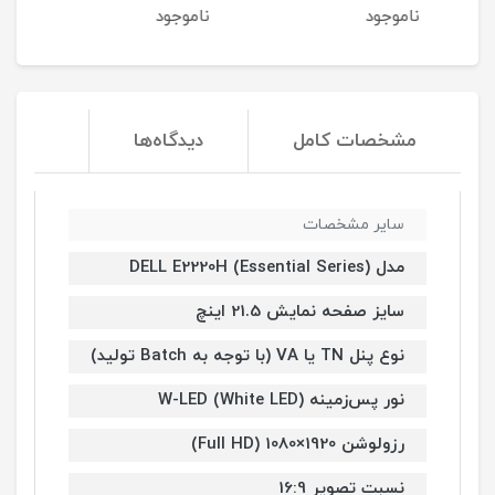
ناموجود
ناموجود
نا
مشخصات کامل
دیدگاه‌ها
سایر مشخصات
مدل DELL E2220H (Essential Series)
سایز صفحه نمایش 21.5 اینچ
نوع پنل TN یا VA (با توجه به Batch تولید)
نور پس‌زمینه W-LED (White LED)
رزولوشن 1920×1080 (Full HD)
نسبت تصویر 16:9