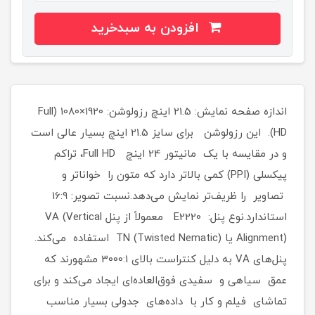
افزودن به سبدخرید
اندازه صفحه نمایش: 21.5 اینچ رزولوشن: 1920×1080 (Full
HD). این رزولوشن برای سایز 21.5 اینچ بسیار عالی است
و در مقایسه با یک مانیتور 24 اینچ Full HD، تراکم
پیکسلی (PPI) کمی بالاتر دارد که متون را خواناتر و
تصاویر را ظریف‌تر نمایش می‌دهد.نسبت تصویر: 16:9
استاندارد.نوع پنل: E2220 معمولاً از پنل VA (Vertical
Alignment) یا TN (Twisted Nematic) استفاده می‌کند.
پنل‌های VA به دلیل کنتراست بالای 3000:1 مشهورند که
عمق سیاهی و سفیدی فوق‌العاده‌ای ایجاد می‌کند و برای
تماشای فیلم و کار با داده‌های جدولی بسیار مناسب