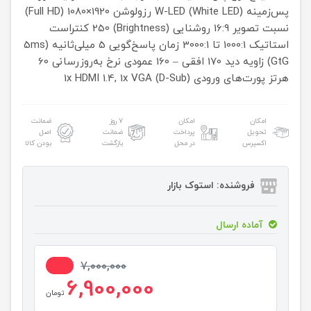
پس‌زمینه W-LED (White LED)
رزولوشن 1920×1080 (Full HD)
نسبت تصویر 16:9
روشنایی (Brightness) 250
کنتراست
استاتیک 1000:1 تا 3000:1
زمان پاسخ‌گویی 5 میلی‌ثانیه (5ms
GtG)
زاویه دید 170 افقی – 160 عمودی
نرخ به‌روزرسانی 60
هرتز
پورت‌های ورودی 1x HDMI 1.4, 1x VGA (D-Sub)
امکان
امکان
۷ روز
ضمانت
تحویل
پرداخت
ضمانت
اصل
اکسپرس
در محل
بازگشت
بودن کالا
فروشنده: استوک بازار
آماده ارسال
2%
7,000,000
6,900,000
تومان