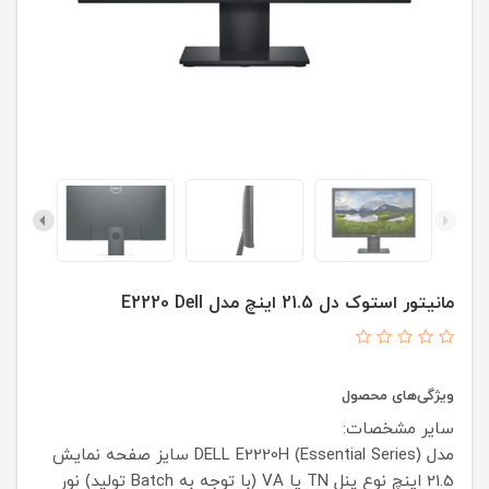
مانیتور استوک دل 21.5 اینچ مدل E2220 Dell
ویژگی‌های محصول
سایر مشخصات:
مدل DELL E2220H (Essential Series)
سایز صفحه نمایش
21.5 اینچ
نوع پنل TN یا VA (با توجه به Batch تولید)
نور