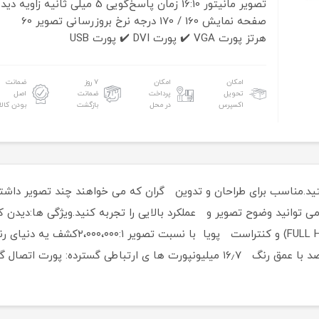
تصویر مانیتور 16:10
زمان پاسخ‌گویی 5 میلی ثانیه
زاویه دید
صفحه نمایش 160 / 170 درجه
نرخ بروزرسانی تصویر 60
هرتز
پورت VGA ✔️
پورت DVI ✔️
پورت USB
امکان
امکان
۷ روز
ضمانت
تحویل
پرداخت
ضمانت
اصل
اکسپرس
در محل
بازگشت
بودن کالا
ید.مناسب برای طراحان و تدوین گران که می خواهند چند تصویر داشت
یلی و …با مانیتور حرفه ای دل DELL P2312 می توانید وضوح تصویر و عملکرد بالایی را تجربه کنی
سازی دقیق با رزولوشن فول اچ دی ۱۰۸۰* ۹۲۰