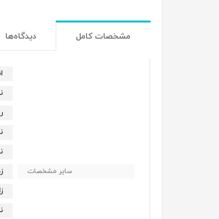
مشخصات کامل
دیدگاه‌ها
ان
نو
رز
ن
نس
زم
سایر مشخصات
زا
نر