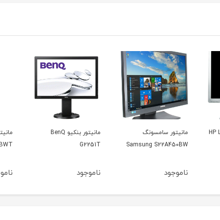
مانیتور بنکیو BenQ
مانیتور سامسونگ
Sa
G2251T
Samsung 2243BWT
اینچ DS کر
ناموجود
ناموجود
نام