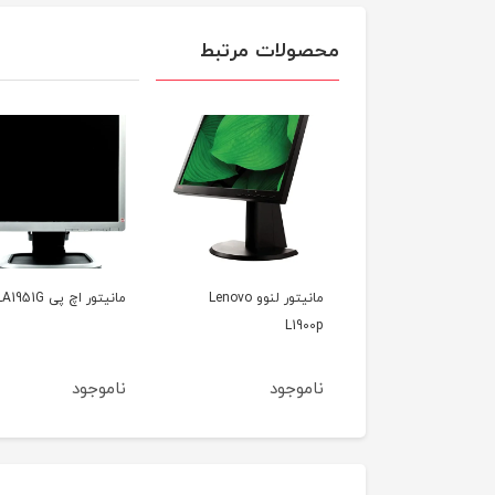
محصولات مرتبط
مانیتور لنوو Lenovo
مانیتور اچ پی HP LA1951G
مانیتور سامسونگ
msung S22A450BW
L19
وجود
ناموجود
ناموجود