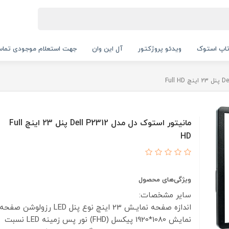
اپ استوک
ویدئو پروژکتور
آل این وان
جهت استعلام موجودی تماس بگیرید.
مانیتور استوک دل مدل Dell P2312 پنل 23 اینچ Full
HD
ویژگی‌های محصول
سایر مشخصات:
اندازه صفحه نمایـش 23 اینچ
نوع پنل LED
رزولوشن صفحه
نمایش 1080*1920 پیکسل (FHD)
نور پس زمینه LED
نسبت