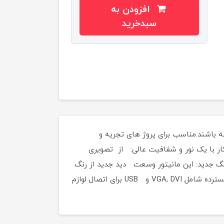
افزودن به
سبدخرید
ه باشند.مناسب برای پروژ های تجریه و
د.ویژگی ها:دیدن کار با یک نور و شفافیت عالی: از تصویری
۱(FULL HD) و کنتراست پویا با نسبت تصویر ۲،۰۰۰،۰۰۰:۱کشف یه دنیای رنگ جدید: این مانیتور وسعت دید جدید از رنگ
ها برای شما آشکار می سازد. وسعت رنگ ۸۴ درصد با عمق رنگ ۱۶٫۷ میلیونپورت ها ی ارتباطی گسترده: پورت اتصال گسترده شامل VGA, DVI و USB برای اتصال لوازم