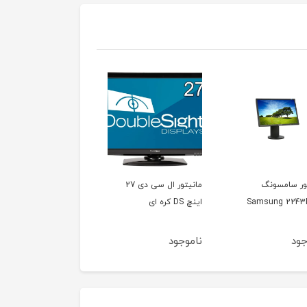
مانیتور ال سی دی 27
مانیتور بنکیو BenQ
ه ای
BL2211TM
UltraSharp U3011
وجود
ناموجود
ناموجود