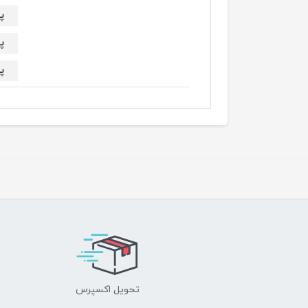
پو
پو
پو
تحویل اکسپرس