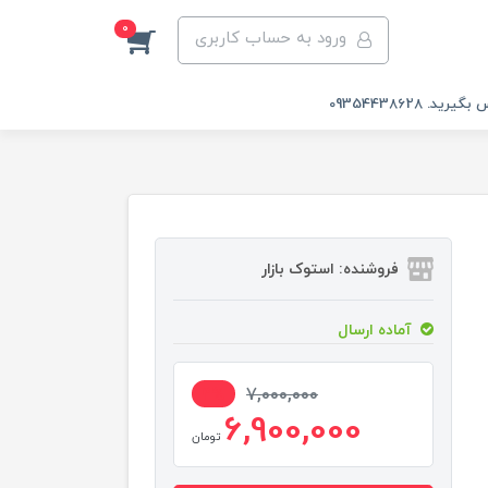
0
ورود به حساب کاربری
 09354438628
فروشنده: استوک بازار
آماده ارسال
2%
7,000,000
6,900,000
تومان