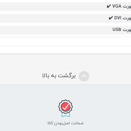
رت VGA ✔️
رت DVI ✔️
رت USB
برگشت به بالا
ضمانت اصل‌بودن کالا