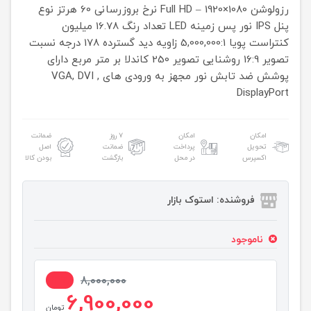
رزولوشن 1080×1920 – Full HD
نرخ بروزرسانی 60 هرتز
نوع
پنل IPS
نور پس زمینه LED
تعداد رنگ 16.78 میلیون
کنتراست پویا 5,000,000:1
زاویه دید گسترده 178 درجه
نسبت
تصویر 16:9
روشنایی تصویر 250 کاندلا بر متر مربع
دارای
پوشش ضد تابش نور
مجهز به ورودی های VGA, DVI ,
DisplayPort
امکان
امکان
۷ روز
ضمانت
تحویل
پرداخت
ضمانت
اصل
اکسپرس
در محل
بازگشت
بودن کالا
فروشنده: استوک بازار
ناموجود
14%
8,000,000
6,900,000
تومان