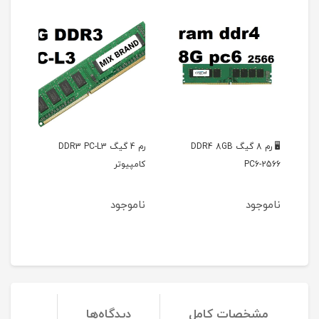
یو Casio
🖥️ رم 8 گیگ DDR4 8GB
رم 4 گیگ DDR3 PC-L3
ویدی
PC6-2566
کامپیوتر
ناموجود
ناموجود
نا
ان
مشخصات کامل
دیدگاه‌ها