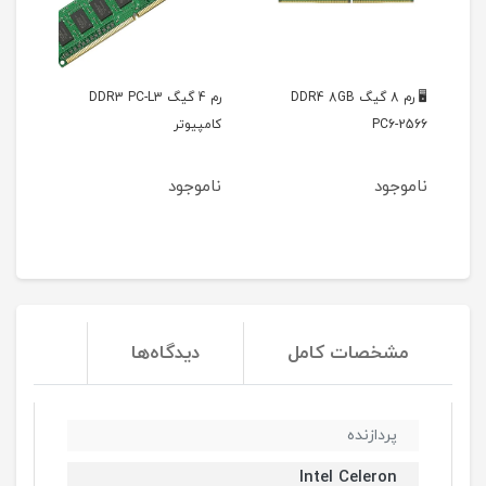
🖥️ رم 8 گیگ DDR4 8GB
رم 4 گیگ DDR3 PC-L3
ویدیو پروژکتور 300-HY
P
کامپیوتر
ناموجود
ناموجود
مشخصات کامل
دیدگاه‌ها
پردازنده
Intel Celeron