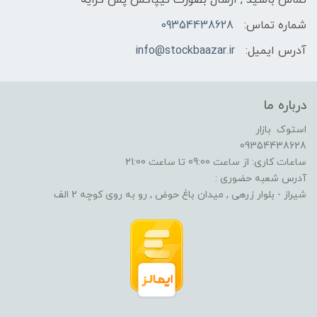
شماره تماس:
09354438628
آدرس ایمیل:
info@stockbaazar.ir
درباره ما
استوک بازار
09354438628
ساعات کاری: از ساعت 09:00 تا ساعت 21:00
آدرس شعبه حضوری :
شیراز - بلوار زرهی , میدان باغ حوض , رو به روی کوچه 2 الف