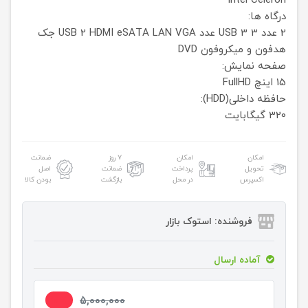
Intel Celeron
درگاه ها:
2 عدد USB 3
3 عدد USB 2
VGA
LAN
eSATA
HDMI
جک
هدفون و میکروفون
DVD
صفحه نمایش:
15 اینچ FullHD
حافظه داخلی(HDD):
320 گیگابایت
امکان
امکان
۷ روز
ضمانت
تحویل
پرداخت
ضمانت
اصل
اکسپرس
در محل
بازگشت
بودن کالا
فروشنده: استوک بازار
آماده ارسال
10%
5,000,000