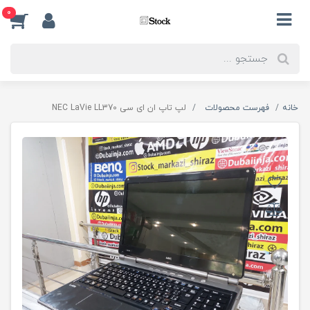
0
خانه
فهرست محصولات
لپ تاپ ان ای سی NEC LaVie LL370