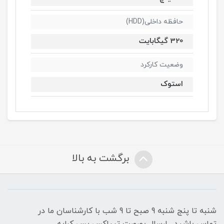
حافظه داخلی(HDD)
320 گیگابایت
وضعیت کارکرد
استوک
برگشت به بالا
شنبه تا پنج شنبه 9 صبح تا 9 شب با کارشناسان ما در
تماس باشید , ارسال بصورت تیپاکس پس کرایه