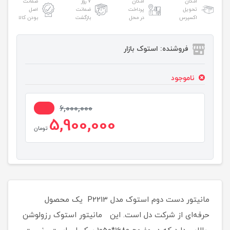
امکان
امکان
۷ روز
ضمانت
تحویل
پرداخت
ضمانت
اصل
اکسپرس
در محل
بازگشت
بودن کالا
فروشنده: استوک بازار
ناموجود
2%
6,000,000
5,900,000
تومان
مانیتور دست دوم استوک مدل P2213 یک محصول
حرفه‌ای از شرکت دل است. این مانیتور استوک رزولوشن