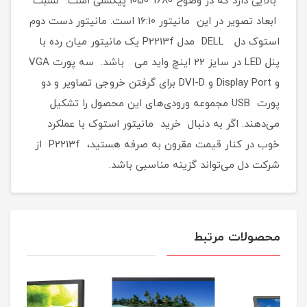
بالایی دارد که در وضوح 1680*1050 پیکسلی است. نسبت
ابعاد تصویر در این مانیتور 16:10 است. مانیتور دست دوم
استوک دل DELL مدل P2213f یک مانیتور میان رده با
پنل LED در سایز 22 اینچ واید می باشد. سه پورت VGA
و Display Port و DVI-D برای گرفتن خروجی تصاویر و دو
پورت USB مجموعه ورودی‌های این محصول را تشکیل
می‌دهند. اگر به دنبال خرید مانیتور استوک با عملکرد
خوب در کنار قیمت مقرون‌ به‌ صرفه هستید، P2213f از
شرکت دل می‌تواند گزینه مناسبی باشد.
محصولات مرتبط