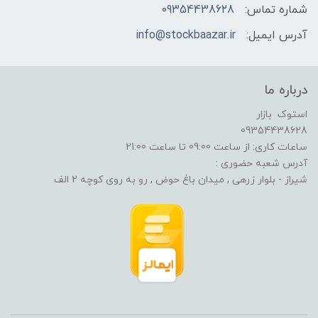
شماره تماس:
09354438628
آدرس ایمیل:
info@stockbaazar.ir
درباره ما
استوک بازار
09354438628
ساعات کاری: از ساعت 09:00 تا ساعت 21:00
آدرس شعبه حضوری :
شیراز - بلوار زرهی , میدان باغ حوض , رو به روی کوچه 2 الف