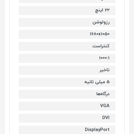
22 اینچ
رزولوشن
1680x1050
کنتراست
1000:1
تاخیر
5 میلی ثانیه
درگاه‌ها
VGA
DVI
DisplayPort