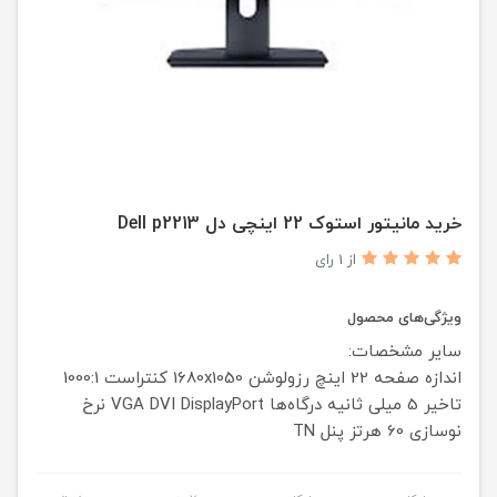
خرید مانیتور استوک 22 اینچی دل Dell p2213
از 1 رای
ویژگی‌های محصول
سایر مشخصات:
اندازه صفحه
22 اینچ
رزولوشن
1680x1050
کنتراست
1000:1
تاخیر
5 میلی ثانیه
درگاه‌ها
DisplayPort
DVI
VGA
نرخ
نوسازی
60 هرتز
پنل
TN