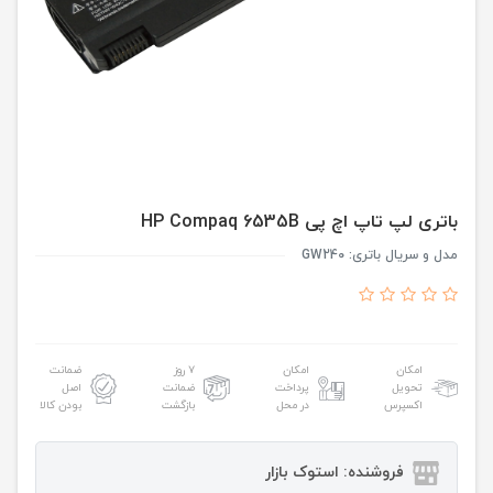
باتری لپ تاپ اچ پی HP Compaq 6535B
مدل و سریال باتری: GW240
امکان
امکان
۷ روز
ضمانت
تحویل
پرداخت
ضمانت
اصل
اکسپرس
در محل
بازگشت
بودن کالا
فروشنده: استوک بازار