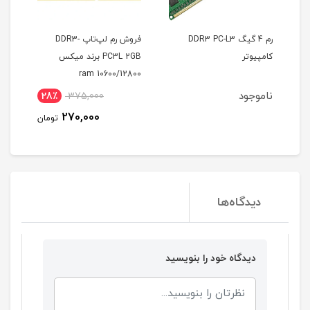
DDR3 PC-
فروش رم لپ‌تاپ DDR3-
دی وی دی رایتر داخلی لپ
PC3L 2GB برند میکس
تاپ اسلیم Laptop Internal
DVD Writer Slim 9.5mm
10600/12800 ram
ناموجود
28٪
375,000
270,000
تومان
دیدگاه‌ها
دیدگاه خود را بنویسید