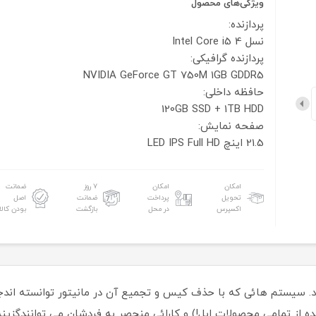
ویژگی‌های محصول
پردازنده:
نسل 4 Intel Core i5
پردازنده گرافیکی:
NVIDIA GeForce GT 750M 1GB GDDR5
حافظه داخلی:
120GB SSD + 1TB HDD
صفحه نمایش:
21.5 اینچ
Full HD
LED IPS
امکان
امکان
۷ روز
ضمانت
تحویل
پرداخت
ضمانت
اصل
اکسپرس
در محل
بازگشت
بودن کالا
ن All in one های دنیا هستند. سیستم هائی که با حذف کیس و تجمیع آن در مانیتور توانست
یل زیبائی (ارث رسیده از تمامی محصولات اپل!) و کارائی منحصر به فردشان می توان