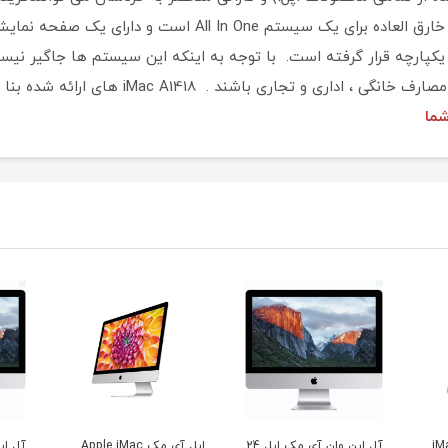
F است و در شاسی iMac به صورت یکپارچه قرار گرفته است. با توجه به اینکه این سیستم ه
می توانند گزینه مناسبی جهت استفاده در انواع 
شما
آل این وان آی مک اپل 24
اپل آی مک Apple iMac
آل این وان هارد 1 ترا رم 8