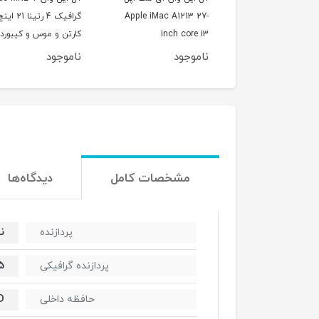
Apple iMac A1213 
گرافیک 4 رتینا 21 اینچ با
اینچ e iMac A1225
inch core
کارتن و موس و کیبورد
پشت مشکی 320 4
موجود
ناموجود
ناموجود
مشخصات کامل
دیدگاه‌ها
نسل 
پردازنده
5
پردازنده گرافیکی
D
حافظه داخلی