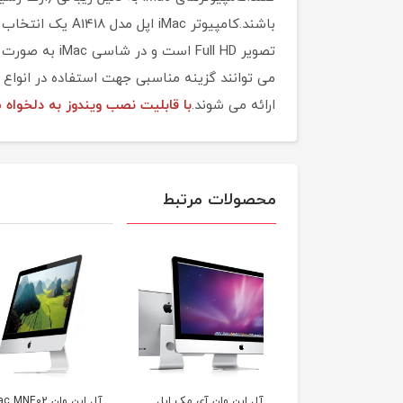
تصویر ull HD
ارائه می شوند.
با قابلیت نصب ویندوز به دلخواه 
محصولات مرتبط
این وان آی مک اپل
آل این وان iMac MNE02