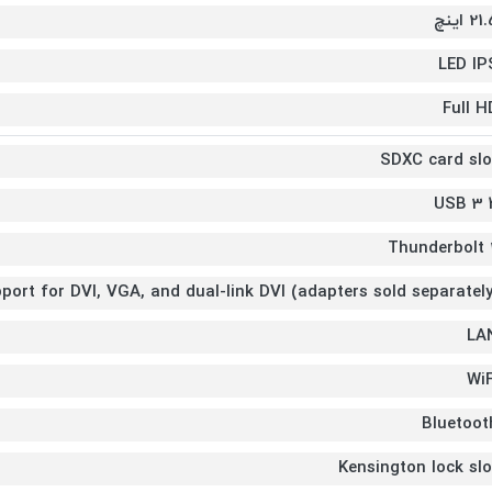
21 اینچ
LED IP
Full H
SDXC card slo
4 
2 T
port for DVI, VGA, and dual-link DVI (adapters sold separately
LA
WiF
Bluetoot
Kensington lock slo