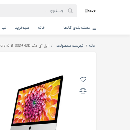
دسته‌بندی کالاها
خانه
سبدخرید
لپ ت
خانه
فهرست محصولات
اپل آی مک Apple iMac A1418 Core i5 16 SSD+HDD گرافیک مجزا