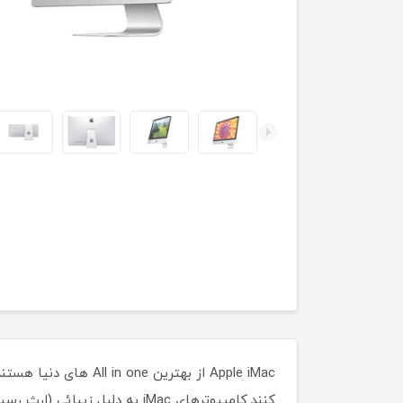
Apple iMac از بهتری
کنند.کامپیوترهای iMac به دل