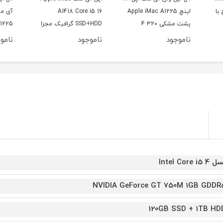
Appl
A1418 Core i5 16
آی مک اپل 24 اینچ Apple
00 G1
SSD+HDD گرافیک مجزا
iMac A1225 پشت مشکی
ناموجود
ناموجود
نام
4 Intel Core i5
NVIDIA GeForce GT 750M 1GB GDDR
120GB SSD + 1TB HD