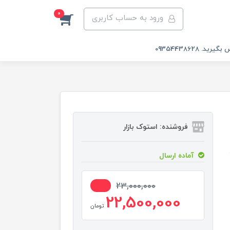
0
ورود به حساب کاربری
 09354438628
فروشنده: استوک بازار
آماده ارسال
3%
23,000,000
22,500,000
تومان