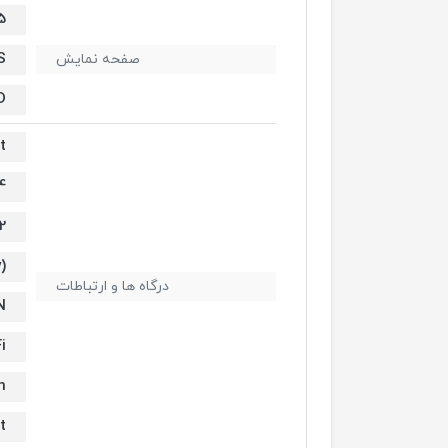
.5
S
صفحه نمایش
D
t
USB 3
hunderbolt
)
درگاه ها و ارتباطات
N
i
h
t