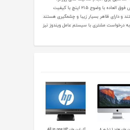
باشند.کامپیوتر iMac اپل مدل A1418 یک انتخاب خارق العاده برای یک سیستم All In One است و دارای یک صفحه نمایش فوق العاده با وضوح 21.5 اینچ با کیفیت
ا جاگیر نیستند و دارای ظاهر بسیار زیبا و چشمگیری هستند
مصارف خانگی ، اداری و تجاری باشند . iMac A1418 های ارائه شده بنا به درخواست مشتری با سیستم عامل ویندوز نیز
آل این وان All in one HP
کامپیوتر آل این وان دل
آل این وان 