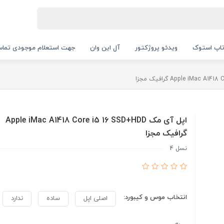
اپ استوک
ویدئو پروژکتور
آل این وان
جهت استعلام موجودی تماس بگیرید.
اپل آی مک Apple iMac A1418 Core i5 16 SSD+HDD
گرافیک مجزا
نسل 4
انتخاب موس و کیبورد:
اصلی اپل
ساده
ندارد