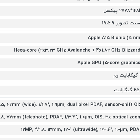
1*2778 پیکسل
بت تصویر 19.5:9
Apple A15 Bionic (5 nm
Hexa-core (2x3.23 GHz Avalanche + 4x1.82 GHz Blizzard
Apple GPU (5-core graphics
 رم
 گیگابایت
.5, 26mm (wide), 1/1.7", 1.9µm, dual pixel PDAF, sensor-shift OI
.8, 77mm (telephoto), PDAF, 1/3.4", 1.0µm, OIS, 3x optical zoo
12MP, f/1.8, 13mm, 120˚ (ultrawide), 1/3.4", 1.0µm, PDA