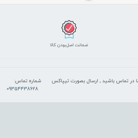
ضمانت اصل‌بودن کالا
 شب با کارشناسان ما در تماس باشید , ارسال بصورت تیپاکس
شماره تماس:
09354438628