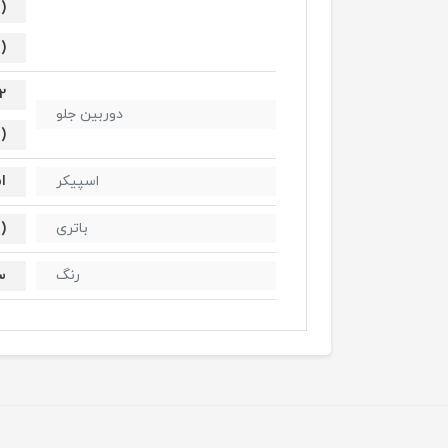
)
)
2
دوربین جلو
)
ا
اسپیکر
)
باتری
س
رنگ