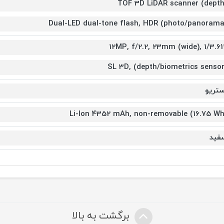
TOF 3D LiDAR scanner (depth
Dual-LED dual-tone flash, HDR (photo/panorama
12MP, f/2.2, 23mm (wide), 1/3.61
SL 3D, (depth/biometrics sensor
ستریو
Li-Ion 4352 mAh, non-removable (16.75 Wh
فید
برگشت به بالا