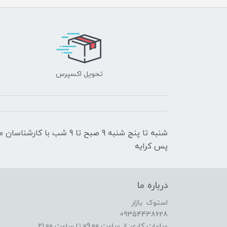
تحویل اکسپرس
شنبه تا پنج شنبه 9 صبح تا 9
پس کرایه
درباره ما
استوک بازار
09354438628
ساعات کاری: از ساعت 09:00 تا ساعت 21:00