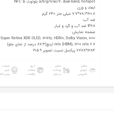
a/b/g/n/ac/6, dual-band, hotspot
بلوتوث 5
NFC
ابعاد و وزن:
160.8*78.1*7.7 میلی متر
240 گرم
ضد آب:
IP68 ضد آب و گرد و غبار
صفحه نمایش:
Super Retina XDR OLED, 120Hz, HDR10, Dolby Vision, 1000
6.7 اینچ(87.4 درصد از نمای جلو)
nits (HBM), 1200 nits
1284*2778 پیکسل
نسبت تصویر 19.5:9
امکان
امکان
۷ روز
ضمانت
تحویل
پرداخت
ضمانت
اصل
اکسپرس
در محل
بازگشت
بودن کالا