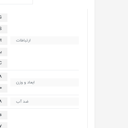
G
S
t
ارتباطات
ب
C
160.8
ابعاد و وزن
40
IP68 
ضد آب
s
6.7 اینچ(