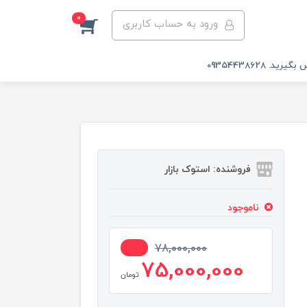
0
ورود به حساب کاربری
 09354438628
فروشنده: استوک بازار
ناموجود
4%
78,000,000
75,000,000
تومان