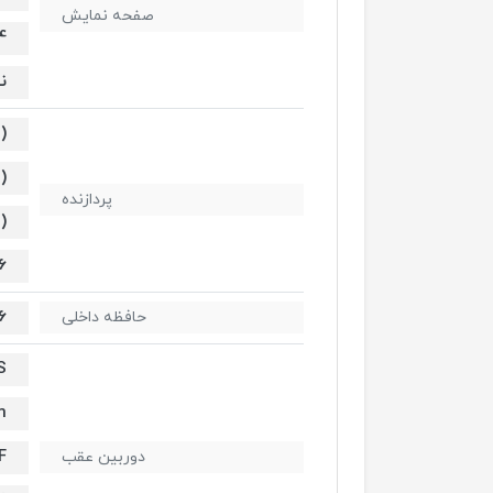
صفحه نمایش
284
نس
)
)
پردازنده
)
6 گیگابایت
256
حافظه داخلی
S
m
F
دوربین عقب