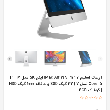
آی‌مک اسلیم iMac A1419 Slim 27 اینچ 5K مدل 2017 |
Core i5 نسل 7 | 32 گیگ SSD و حافظه 1000 گیگ HDD
| گرافیک 4GB