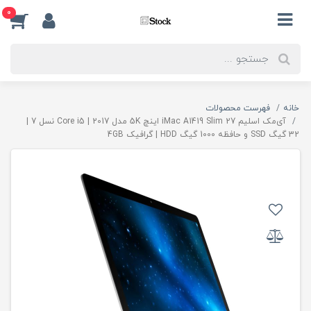
0
خانه
فهرست محصولات
آی‌مک اسلیم iMac A1419 Slim 27 اینچ 5K مدل 2017 | Core i5 نسل 7 |
32 گیگ SSD و حافظه 1000 گیگ HDD | گرافیک 4GB