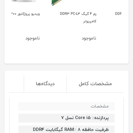
رم 4 گیگ DDR3 PC-L3
ویدیو پروژکتور 300-HY
وید
کامپیوتر
0L
ناموجود
ناموجود
نا
مشخصات کامل
دیدگاه‌ها
مشخصات
پردازنده:: Core i5 نسل 7
ظرفیت حافظه RAM:: 8 گیگابایت DDR4