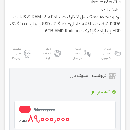
ویژگی‌های محصول
مشخصات:
پردازنده:: Core i5 نسل 7
ظرفیت حافظه RAM:: 8 گیگابایت
DDR4
ظرفیت حافظه داخلی:: 32 گیگ SSD و هارد 1000 گیگ
HDD
پردازنده گرافیک:: 4GB AMD Radeon
امکان
امکان
۷ روز
ضمانت
تحویل
پرداخت
ضمانت
اصل
اکسپرس
در محل
بازگشت
بودن کالا
فروشنده: استوک بازار
آماده ارسال
7%
95,000,000
89,000,000
تومان