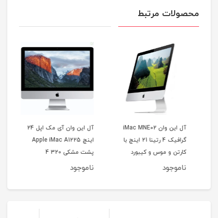
محصولات مرتبط
آل این وان iMac MNE02
آل این وان آی مک اپل 24
A
گرافیک 4 رتینا 21 اینچ با
اینچ Apple iMac A1225
HDD
کارتن و موس و کیبورد
پشت مشکی 320 4
گرا
ناموجود
ناموجود
نا