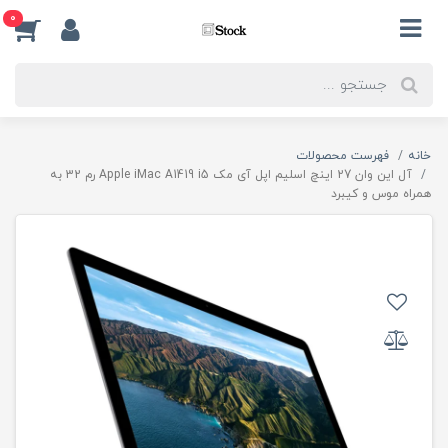
0
خانه
فهرست محصولات
آل این وان 27 اینچ اسلیم اپل آی مک Apple iMac A1419 i5 رم 32 به
همراه موس و کیبرد