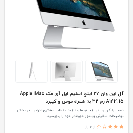
آل این وان 27 اینچ اسلیم اپل آی مک Apple iMac
A1419 i5 رم 32 به همراه موس و کیبرد
نصب رایگان ویندوز (7، 8، 10 و 11) به انتخاب مشتری+درایور. در بخش
توضیحات سفارش ویندوز موردنظر خود را بنویسید.
از 2 رای