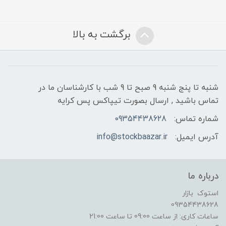
برگشت به بالا
شنبه تا پنج شنبه 9 صبح تا 9 شب با کارشناسان ما در
تماس باشید , ارسال بصورت تیپاکس پس کرایه
شماره تماس:
09354438628
آدرس ایمیل:
info@stockbaazar.ir
درباره ما
استوک بازار
09354438628
ساعات کاری: از ساعت 09:00 تا ساعت 21:00