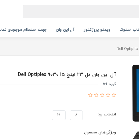
اپ استوک
ویدئو پروژکتور
آل این وان
جهت استعلام موجودی تماس بگیرید.
آل این وان دل 23 اینچ Dell Optiplex 9030 i5
گرید +A
انتخاب رم:
16
8
ویژگی‌های محصول