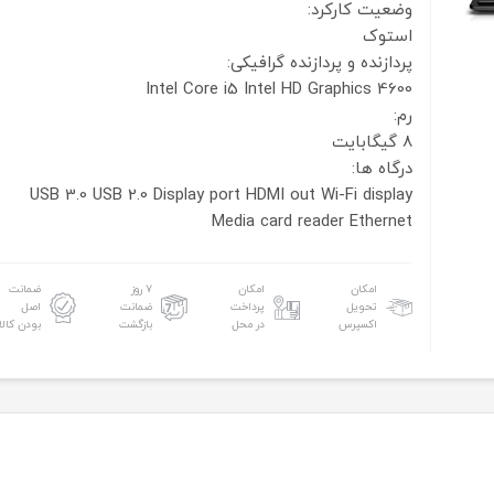
وضعیت کارکرد:
استوک
پردازنده و پردازنده گرافیکی:
Intel Core i5
Intel HD Graphics 4600
رم:
8 گیگابایت
درگاه ها:
USB 3.0
USB 2.0
Display port
HDMI out
Wi-Fi display
Media card reader
Ethernet
امکان
امکان
۷ روز
ضمانت
تحویل
پرداخت
ضمانت
اصل
اکسپرس
در محل
بازگشت
بودن کالا