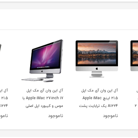
ل
آل این وان آی مک اپل
آل این وان آی مک اپل
A
Apple iMac 27-inch i7 با
21.5 اینچ Apple iMac
 300
پشت
موس و کیبورد اپل اصلی
A1224 پشت نقره ای
ناموجود
ناموجود
نامو