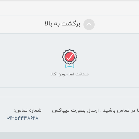
برگشت به بالا
ضمانت اصل‌بودن کالا
 شب با کارشناسان ما در تماس باشید , ارسال بصورت تیپاکس
شماره تماس:
09354438628