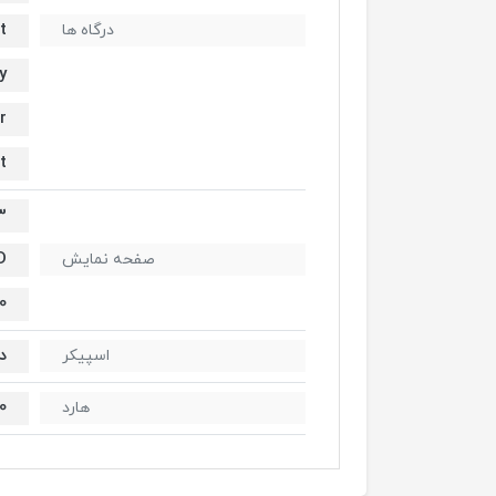
t
درگاه ها
y
r
t
23 ای
D
صفحه نمایش
60 
دا
اسپیکر
500
هارد