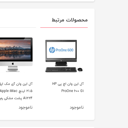
محصولات مرتبط
آل این وان اچ پی HP
آل این وان آی مک اپل
آل این وان آی مک اپ
ProOne 60
21.5 اینچ Apple iMac
21.5 اینچ pple iMac
A1224 پشت مشکی رم 2
A1224 یک ترابایت 
مشکی
وجود
ناموجود
ناموجود