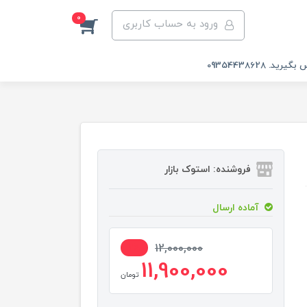
0
ورود به حساب کاربری
 09354438628
فروشنده: استوک بازار
آماده ارسال
1%
12,000,000
11,900,000
تومان