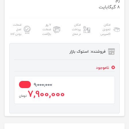
رم:
8 گیگابایت
امکان
امکان
۷ روز
ضمانت
تحویل
پرداخت
ضمانت
اصل
اکسپرس
در محل
بازگشت
بودن کالا
فروشنده: استوک بازار
ناموجود
13%
9,000,000
7,900,000
تومان