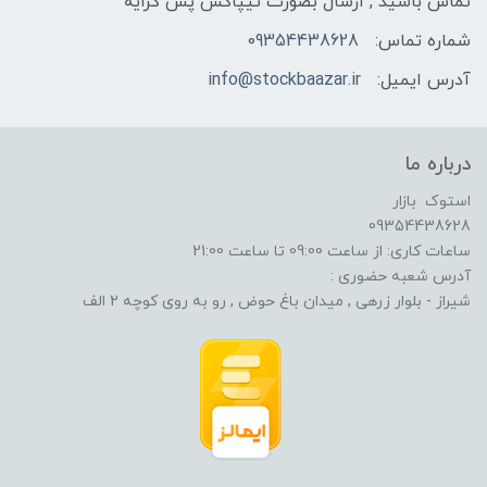
تماس باشید , ارسال بصورت تیپاکس پس کرایه
شماره تماس:
09354438628
آدرس ایمیل:
info@stockbaazar.ir
درباره ما
استوک بازار
09354438628
ساعات کاری: از ساعت 09:00 تا ساعت 21:00
آدرس شعبه حضوری :
شیراز - بلوار زرهی , میدان باغ حوض , رو به روی کوچه 2 الف