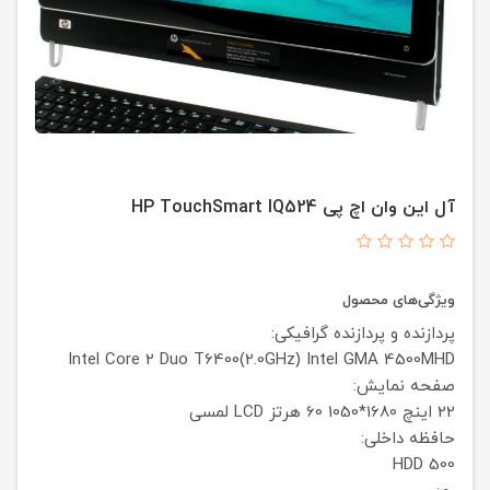
آل این وان اچ پی HP TouchSmart IQ524
ویژگی‌های محصول
پردازنده و پردازنده گرافیکی:
Intel Core 2 Duo T6400(2.0GHz)
Intel GMA 4500MHD
صفحه نمایش:
22 اینچ
1680*1050 60 هرتز
LCD
لمسی
حافظه داخلی:
HDD 500