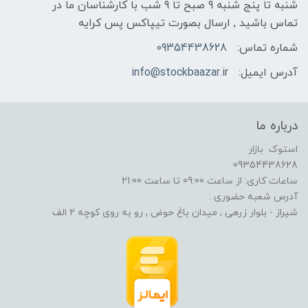
شنبه تا پنج شنبه 9 صبح تا 9 شب با کارشناسان ما در
تماس باشید , ارسال بصورت تیپاکس پس کرایه
شماره تماس:
09354438628
آدرس ایمیل:
info@stockbaazar.ir
درباره ما
استوک بازار
09354438628
ساعات کاری: از ساعت 09:00 تا ساعت 21:00
آدرس شعبه حضوری :
شیراز - بلوار زرهی , میدان باغ حوض , رو به روی کوچه 2 الف