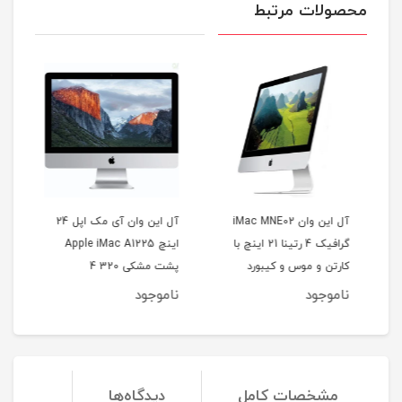
محصولات مرتبط
آل این وان iMac MNE02
آل این وان آی مک اپل 24
A
گرافیک 4 رتینا 21 اینچ با
اینچ Apple iMac A1225
HDD
کارتن و موس و کیبورد
پشت مشکی 320 4
گرا
ناموجود
ناموجود
نا
مشخصات کامل
دیدگاه‌ها