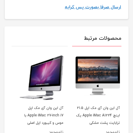
ارسال صرفا بصورت پس کرایه
محصولات مرتبط
آل این وان آی مک اپل 21.5
آل این وان آی مک اپل
آل این وان آی مک اپل 21.5
اینچ Apple iMac A1224 یک
Apple iMac 27-inch i7 با
اینچ Apple iMac A1224
موس و کیبورد اپل اصلی
پشت نقره ای
ناموجود
ناموجود