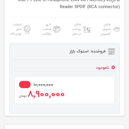
5 درگاه USB 2.0
Memory
WiFi
LAN
Headphone
Line-in
Reader
SPDIF (RCA connector)
امکان
امکان
۷ روز
ضمانت
تحویل
پرداخت
ضمانت
اصل
اکسپرس
در محل
بازگشت
بودن کالا
فروشنده: استوک بازار
ناموجود
11%
10,000,000
8,900,000
تومان