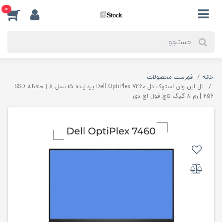
0
خانه
فهرست محصولات
آل این وان استوک دل Dell OptiPlex 7460 پردازنده i5 نسل 8 | حافظه SSD
256 | رم 8 گیگ تاچ فول اچ دی