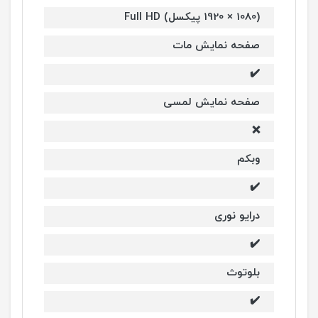
(1080 × 1920 پیکسل) Full HD
صفحه نمایش مات
✔️
صفحه نمایش لمسی
❌
وبکم
✔️
درایو نوری
✔️
بلوتوث
✔️