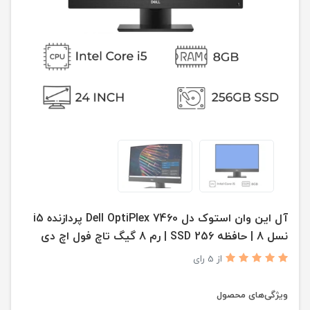
آل این وان استوک دل Dell OptiPlex 7460 پردازنده i5
نسل 8 | حافظه SSD 256 | رم 8 گیگ تاچ فول اچ دی
از 5 رای
ویژگی‌های محصول