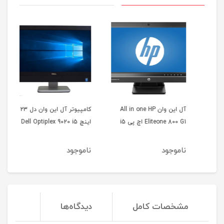
ن هارد 1 ترا رم 8 آی
آل این وان All in one HP
کامپیوتر آل این وان دل 23
Eliteone 800 G1 اچ پی i5
اینچ Dell Optiplex 9020 i5
Pro
ناموجود
ناموجود
نا
مشخصات کامل
دیدگاه‌ها