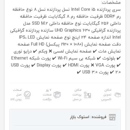
مشخصات:
سری پردازنده
Intel Core i5
نسل پردازنده
نسل 8
نوع حافظه
رم
DDR4
ظرفیت حافظه رم
8 گیگابایت
ظرفیت حافظه
داخلی
256 گیگابایت
نوع حافظه داخلی
SSD M.2
مدل
پردازنده گرافیکی
UHD Graphics 630
سازنده پردازنده گرافیکی
Intel
اندازه صفحه
24 اینچ
نوع صفحه نمایش
IPS، LED
دقت صفحه نمایش
(1080 × 1920 پیکسل) Full HD
صفحه
نمایش مات
✔️
صفحه نمایش لمسی
❌
وبکم
✔️
درایو نوری
✔️
بلوتوث
✔️
شبکه بی سیم Wi-Fi
✔️
پورت شبکه Ethernet
✔️
پورت VGA
❌
پورت HDMI
✔️
پورت Display
✔️
پورت USB
2.0
✔️
پورت USB 3.0
✔️
امکان
امکان
۷ روز
ضمانت
تحویل
پرداخت
ضمانت
اصل
اکسپرس
در محل
بازگشت
بودن کالا
فروشنده: استوک بازار