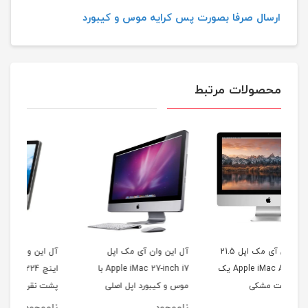
ارسال صرفا بصورت پس کرایه موس و کیبورد
محصولات مرتبط
مک اپل 21.5
آل این وان آی مک اپل
آل این وان آی مک اپل 21.5
Apple iMac  یک
Apple iMac 27-inch i7 با
اینچ Apple iMac A1224
موس و کیبورد اپل اصلی
پشت نقره ای
موس