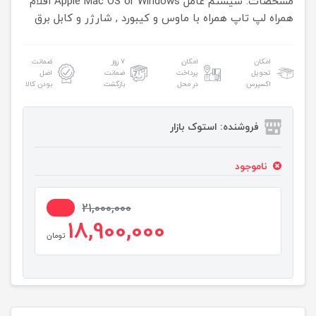
مشخصات.
سیستم عامل
Apple Mac OS or Windows
اقلام
همراه لپ تاپ
همراه با ماوس و کیبورد , شارژر و کابل برق
امکان
امکان
۷ روز
ضمانت
تحویل
پرداخت
ضمانت
اصل
اکسپرس
در محل
بازگشت
بودن کالا
فروشنده: استوک بازار
ناموجود
10%
21,000,000
18,900,000
تومان