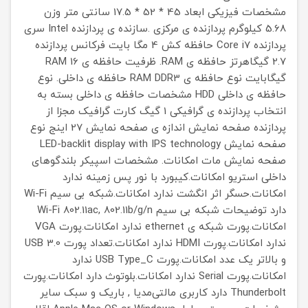
مشخصات فیزیکی
ابعاد
45 * 52 * 17.5 سانتی متر
وزن
5.68 کیلوگرم
پردازنده ی مرکزی
.سازنده ی پردازنده
Intel
سری
پردازنده
Core i7
حافظه کش
4 مگا بایت
فرکانس پردازنده
2.7 گیگاهرتز
حافظه ی RAM.
ظرفیت حافظه ی RAM
16
گیگابایت
نوع حافظه ی RAM
DDR3
حافظه ی داخلی.
نوع
حافظه ی داخلی
HDD
مشخصات حافظه ی داخلی
بسته به
انتخاب
پردازنده ی گرافیکی
1 گیگ کارت گرافیک مجزا از
پردازنده
صفحه نمایش
اندازه ی صفحه نمایش
27 اینج
نوع
صفحه نمايش
LED-backlit display with IPS technology
صفحه نمایش مات
امکانات.
مشخصات اسپیکر
بلندگوهای
داخلی استریو
امکانات.کیبورد با نور پس زمینه
ندارد
امکانات.حسگر اثر انگشت
ندارد
امکانات.شبکه بی سیم Wi-Fi
دارد
توضیحات شبکه بی سیم Wi-Fi
802.11ac, 802.11b/g/n
امکانات.پورت شبکه ی ethernet
ندارد
امکانات.پورت VGA
ندارد
امکانات.پورت HDMI
ندارد
امکانات.تعداد پورت USB 3.0
و بالاتر
یک عدد
امکانات.پورت USB Type_C
ندارد
امکانات.پورت Serial
ندارد
امکانات.بلوتوث
دارد
امکانات.پورت
Thunderbolt
دارد
کاربری مالتی‌مدیا , باریک و سبک
سایر