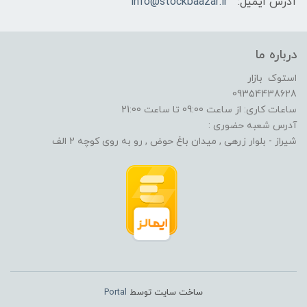
آدرس ایمیل:
info@stockbaazar.ir
درباره ما
استوک بازار
09354438628
ساعات کاری: از ساعت 09:00 تا ساعت 21:00
آدرس شعبه حضوری :
شیراز - بلوار زرهی , میدان باغ حوض , رو به روی کوچه 2 الف
ساخت سایت توسط
Portal