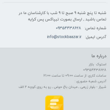
شنبه تا پنج شنبه 9 صبح تا 9 شب با کارشناسان ما در
تماس باشید , ارسال بصورت تیپاکس پس کرایه
شماره تماس:
09354438628
آدرس ایمیل:
info@stockbaazar.ir
درباره ما
استوک بازار
09354438628
ساعات کاری: از ساعت 09:00 تا ساعت 21:00
آدرس شعبه حضوری :
شیراز - بلوار زرهی , میدان باغ حوض , رو به روی کوچه 2 الف