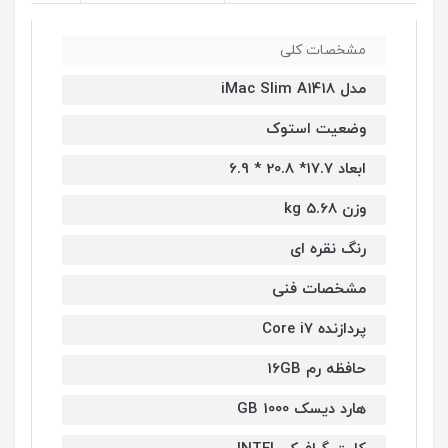
مشخصات کلی
مدل iMac Slim A1418
وضعیت استوک
ابعاد 17.7* 20.8 * 6.9
وزن 5.68 kg
رنگ نقره ای
مشخصات فنی
پردازنده Core i7
حافظه رم 16GB
هارد دیسک 1000 GB