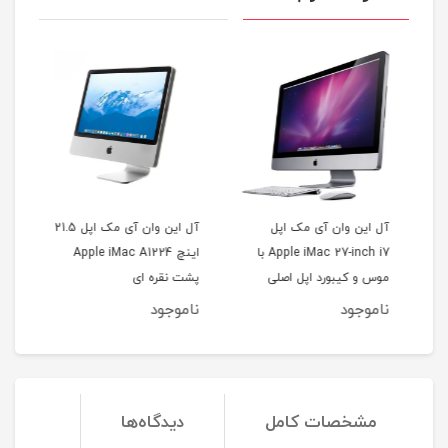
ک اپل 21.5
آل این وان آی مک اپل
آل این وان آی مک اپل 21.5
Apple iMac یک
Apple iMac 27-inch i7 با
اینچ Apple iMac A1224
موس و کیبورد اپل اصلی
پشت نقره ای
موس
ناموجود
ناموجود
نا
مشخصات کامل
دیدگاه‌ها