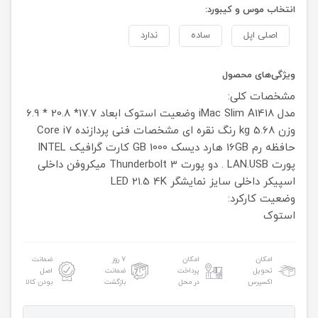
انتخاب موس و کیبورد:
اصلی اپل
ساده
ندارد
ویژگی‌های محصول
مشخصات کلی:
مدل iMac Slim A1418
وضعیت استوک
ابعاد 17.7* 20.8 * 6.9
وزن 5.68 kg
رنگ نقره ای
مشخصات فنی
پردازنده Core i7
حافظه رم 16GB
هارد دیسک 1000 GB
کارت گرافیک INTEL
پورت LAN.USB . دو پورت Thunderbolt 3
میکروفن داخلی
اسپیکر داخلی
سایز نمایشگر LED 21.5 4K
وضعیت کارکرد:
استوک
امکان
امکان
۷ روز
ضمانت
تحویل
پرداخت
ضمانت
اصل
اکسپرس
در محل
بازگشت
بودن کالا