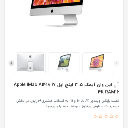
آل این وان آیمک 21.5 اینچ اپل Apple iMac A1418 i7
4K RAM16
نصب رایگان ویندوز (7، 8، 10 و 11) به انتخاب مشتری+درایور. در بخش
توضیحات سفارش ویندوز موردنظر خود را بنویسید.