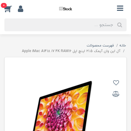
0
خانه
فهرست محصولات
آل این وان آیمک 21.5 اینچ اپل Apple iMac A1418 i7 4K RAM16