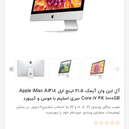
آل این وان آیمک 21.5 اینچ اپل Apple iMac A1418
Core i7 4K 1000GB سری اسلیم با موس و کیبورد
نصب رایگان ویندوز (7، 8، 10 و 11) به انتخاب مشتری+درایور. در بخش
توضیحات سفارش ویندوز موردنظر خود را بنویسید.