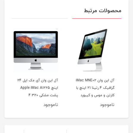
محصولات مرتبط
آل این وان iMac MNE02
آل این وان آی مک اپل 24
A
گرافیک 4 رتینا 21 اینچ با
اینچ Apple iMac A1225
HDD
کارتن و موس و کیبورد
پشت مشکی 320 4
گرا
ناموجود
ناموجود
نا