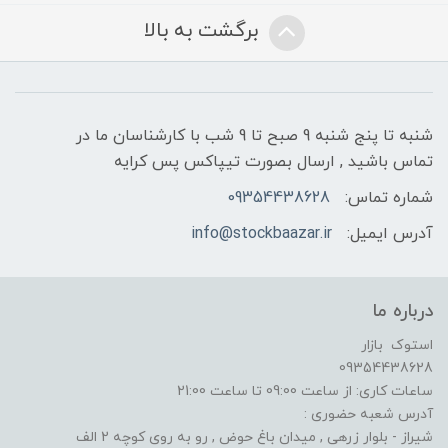
برگشت به بالا
شنبه تا پنج شنبه 9 صبح تا 9 شب با کارشناسان ما در
تماس باشید , ارسال بصورت تیپاکس پس کرایه
شماره تماس:
09354438628
آدرس ایمیل:
info@stockbaazar.ir
درباره ما
استوک بازار
09354438628
ساعات کاری: از ساعت 09:00 تا ساعت 21:00
آدرس شعبه حضوری :
شیراز - بلوار زرهی , میدان باغ حوض , رو به روی کوچه 2 الف