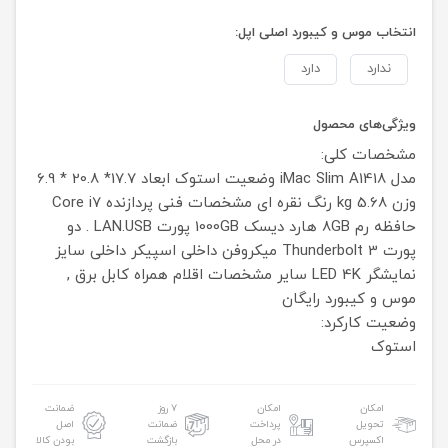
انتخاب موس و کیبورد اصلی اپل:
ندارد
دارد
ویژگی‌های محصول
مشخصات کلی:
مدل iMac Slim A1418
وضعیت استوک
ابعاد 17.7* 20.8 * 6.9
وزن 5.68 kg
رنگ نقره ای
مشخصات فنی
پردازنده Core i7
حافظه رم 8GB
هارد دیسک 1000GB
پورت LAN.USB . دو
پورت Thunderbolt 3
میکروفن داخلی
اسپیکر داخلی
سایز
نمایشگر LED 4K
سایر مشخصات
اقلام همراه کابل برق ,
موس و کیبورد رایگان
وضعیت کارکرد:
استوک
امکان
امکان
۷ روز
ضمانت
تحویل
پرداخت
ضمانت
اصل
اکسپرس
در محل
بازگشت
بودن کالا