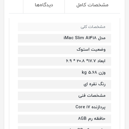
مشخصات کامل
دیدگاه‌ها
مشخصات کلی
مدل iMac Slim A1418
وضعیت استوک
ابعاد 17.7* 20.8 * 6.9
وزن 5.68 kg
رنگ نقره ای
مشخصات فنی
پردازنده Core i7
حافظه رم 8GB