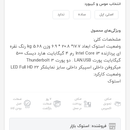
انتخاب موس و کیبورد:
اصلی اپل
ساده
ندارد
ویژگی‌های محصول
مشخصات کلی:
وضعیت استوک
ابعاد 17.7* 20.8 * 6.9
وزن 5.68 kg
رنگ نقره
ای
پردازنده Intel Core i3
رم 4 گیگابایت
هارد دیسک 500
گیگابایت
پورت LAN.USB . دو پورت Thunderbolt 3
میکروفن داخلی
اسپیکر داخلی
سایز نمایشگر LED Full HD 22
وضعیت کارکرد:
استوک
امکان
امکان
۷ روز
ضمانت
تحویل
پرداخت
ضمانت
اصل
اکسپرس
در محل
بازگشت
بودن کالا
فروشنده: استوک بازار