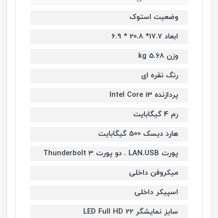
وضعیت استوک
ابعاد 17.7* 20.8 * 6.9
وزن 5.68 kg
رنگ نقره ای
پردازنده Intel Core i3
رم 4 گیگابایت
هارد دیسک 500 گیگابایت
پورت LAN.USB . دو پورت Thunderbolt 3
میکروفن داخلی
اسپیکر داخلی
سایز نمایشگر LED Full HD 22