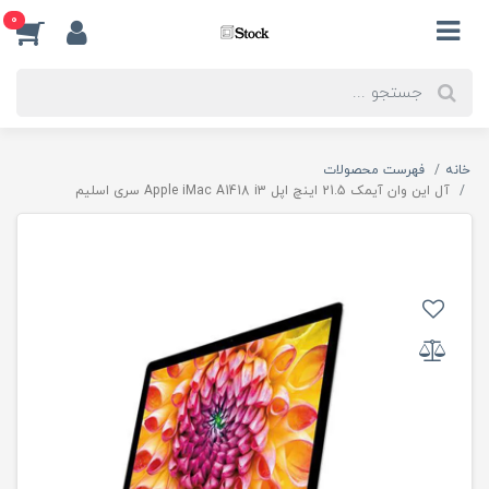
0
خانه
فهرست محصولات
آل این وان آیمک 21.5 اینچ اپل Apple iMac A1418 i3 سری اسلیم