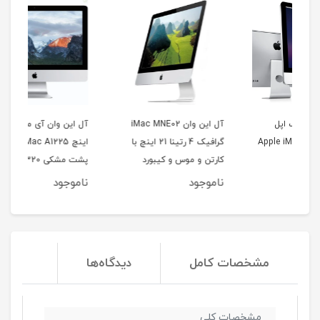
آل این وان iMac MNE02
آل این وان آی مک اپل 24
A
گرافیک 4 رتینا 21 اینچ با
اینچ Apple iMac A1225
HDD
کارتن و موس و کیبورد
پشت مشکی 320 4
گرا
ناموجود
ناموجود
نا
مشخصات کامل
دیدگاه‌ها
مشخصات کلی