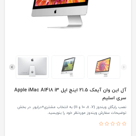
آل این وان آیمک 21.5 اینچ اپل Apple iMac A1418 i3
سری اسلیم
نصب رایگان ویندوز (7، 8، 10 و 11) به انتخاب مشتری+درایور. در بخش
توضیحات سفارش ویندوز موردنظر خود را بنویسید.