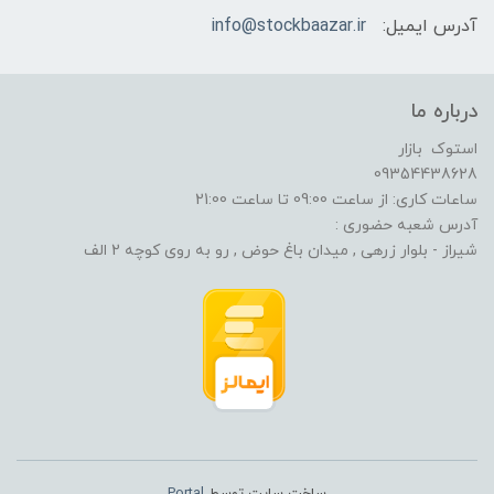
آدرس ایمیل:
info@stockbaazar.ir
درباره ما
استوک بازار
09354438628
ساعات کاری: از ساعت 09:00 تا ساعت 21:00
آدرس شعبه حضوری :
شیراز - بلوار زرهی , میدان باغ حوض , رو به روی کوچه 2 الف