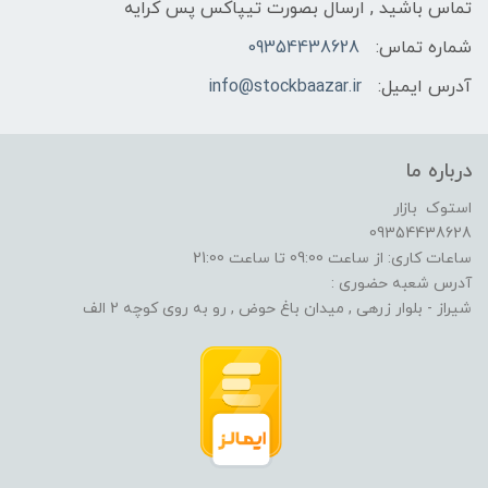
تماس باشید , ارسال بصورت تیپاکس پس کرایه
شماره تماس:
09354438628
آدرس ایمیل:
info@stockbaazar.ir
درباره ما
استوک بازار
09354438628
ساعات کاری: از ساعت 09:00 تا ساعت 21:00
آدرس شعبه حضوری :
شیراز - بلوار زرهی , میدان باغ حوض , رو به روی کوچه 2 الف